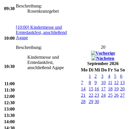
Beschreibung:
09:30
Rosenkranzgebet
[10:00] Kindermesse und
Erntedankfest, anschließend
Agape
10:00
20
Beschreibung:
Kindermesse und
Erntedankfest,
September 2026
10:30
anschließend Agape
Mo
Di
Mi
Do
Fr
Sa
So
1
2
3
4
5
6
7
8
9
10
11
12
13
11:00
14
15
16
17
18
19
20
11:30
21
22
23
24
25
26
27
12:00
28
29
30
12:30
13:00
13:30
14:00
14:30