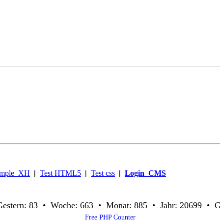
imple_XH
|
Test HTML5
|
Test css
|
Login_CMS
 Gestern: 83 • Woche: 663 • Monat: 885 • Jahr: 20699 • 
Free PHP Counter